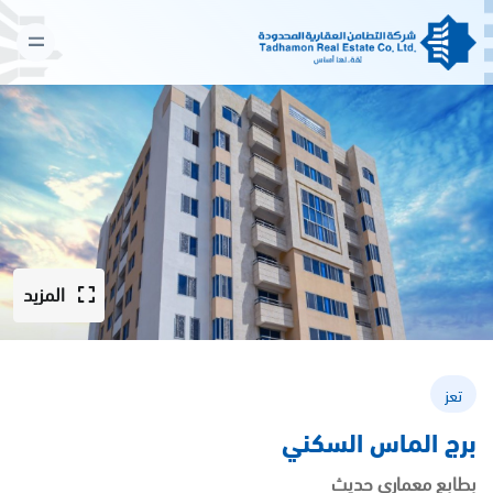
المزيد
تعز
برج الماس السكني
بطابع معماري حديث