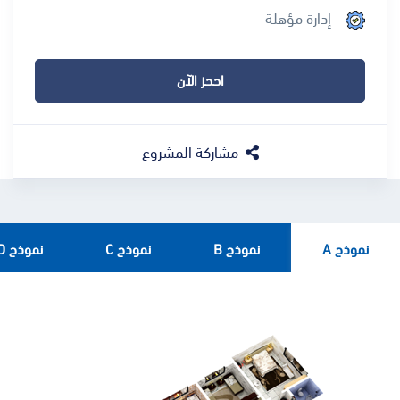
إدارة مؤهلة
اححز الآن
مشاركة المشروع
نموذج A
نموذج B
نموذج C
نموذج D